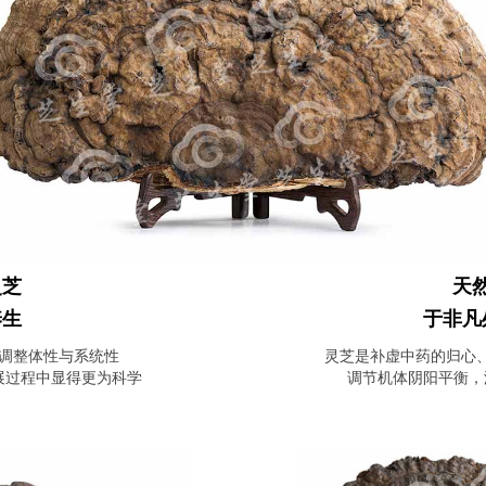
灵芝
天
养生
于非凡
调整体性与系统性
灵芝是补虚中药的归心
展过程中显得更为科学
调节机体阴阳平衡，