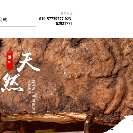
尊享专线
010-57739777 023-
商城
62921777