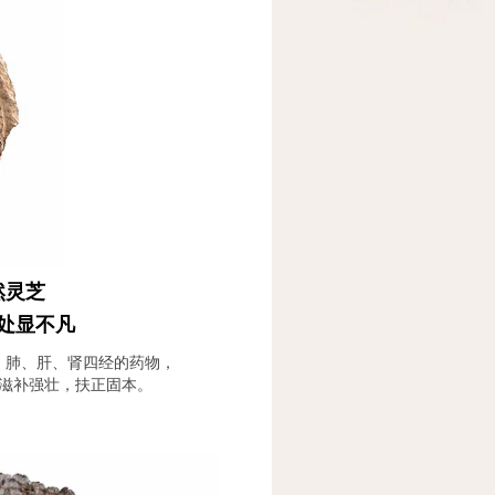
然灵芝
处显不凡
、肺、肝、肾四经的药物，
滋补强壮，扶正固本。